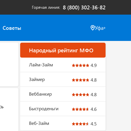
8 (800) 302-36-82
Горячая линия
Советы
Уфа
Народный рейтинг МФО
Лайм-Займ
4.9
Займер
4.8
Веббанкир
4.8
сь
Быстроденьги
4.6
Веб-Займ
4.5