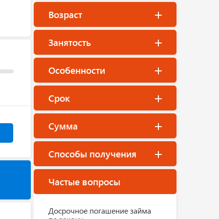
Возраст
Занятость
Особенности
Срок
Сумма
Способы получения
Частые вопросы
Досрочное погашение займа