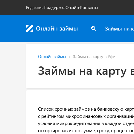
Редакция
Поддержка
О сайте
Контакты
Займы на к
Онлайн займы
Займы на карту в Уфе
Займы на карту 
Список срочных займов на банковскую карту
с рейтингом микрофинансовых организаций,
условия микрокредитования в каждой отде
отсортировав их по сумме, сроку, процентн